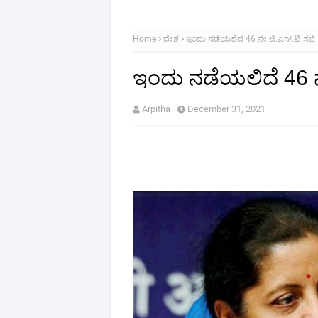
Home
ದೇಶ
ಇಂದು ನಡೆಯಲಿದೆ 46 ನೇ ಜಿ.ಎಸ್.ಟಿ ಸಭೆ
ಇಂದು ನಡೆಯಲಿದೆ 46 ನ
Arpitha
December 31, 2021