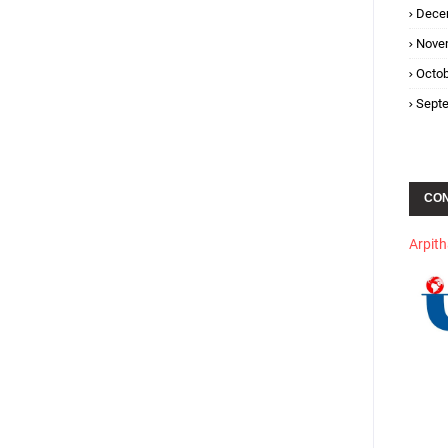
Dece
Nove
Octob
Sept
CO
Arpit