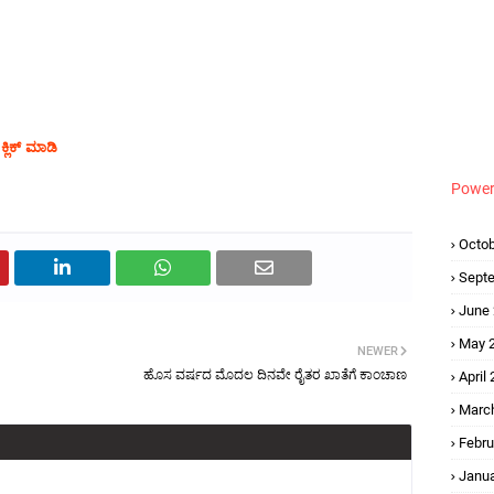
್ಲಿಕ್ ಮಾಡಿ
Power
Octob
Sept
June
May 
NEWER
ಹೊಸ ವರ್ಷದ ಮೊದಲ ದಿನವೇ ರೈತರ ಖಾತೆಗೆ ಕಾಂಚಾಣ
April
Marc
Febru
Janua