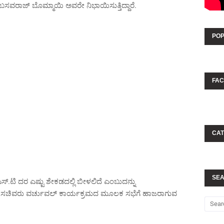
ಸವರಾಜ್ ಬೊಮ್ಮಾಯಿ ಅವರೇ ನಿಭಾಯಿಸುತ್ತಿದ್ದಾರೆ.
POP
FA
CAT
SEA
್.ಟಿ ದರ ಎಷ್ಟು ಶೇಕಡದಲ್ಲಿ ಬೀಳಲಿದೆ ಎಂಬುದನ್ನು
ು ಸಚಿವರು ವರ್ಚುವಲ್ ಕಾರ್ಯಕ್ರಮದ ಮೂಲಕ ಸಭೆಗೆ ಹಾಜರಾಗುವ