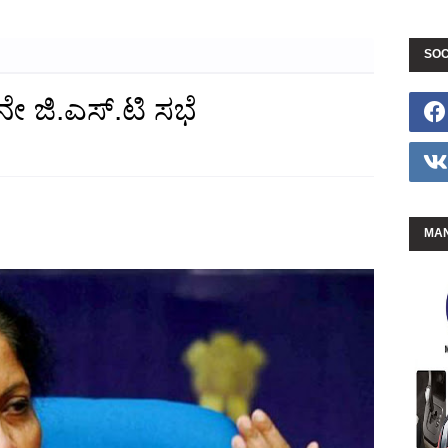
SOC
ೇ ಜಿ.ಎಸ್.ಟಿ ಸಭೆ
MAN