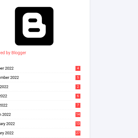
ed by Blogger
er 2022
4
ember 2022
5
 2022
2
2022
6
 2022
7
h 2022
14
ary 2022
13
ry 2022
27