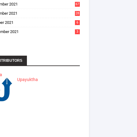
mber 2021
67
mber 2021
28
er 2021
6
ember 2021
3
NTRIBUTORS
ha
Upayuktha