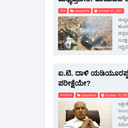
ದೇಶ
Upayuktha
October 25, 2021
ಮಧ್ಯಪ
ಹೊರಟ
ಜಿಲ್ಲ
ಸುರಕ್
ಗದ್ದೆ
ಐ.ಟಿ. ದಾಳಿ ಯಡಿಯೂರಪ್
ಪರೀಕ್ಷೆಯೇ?
ರಾಜಕೀಯ
Upayuktha
October 10, 202
ಇತ್ತೀ
ಸಂಬಂಧ
ಸುದ್ದ
ವಿರೇೂ