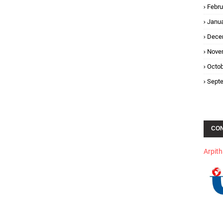
Febru
Janua
Dece
Nove
Octob
Sept
CO
Arpit