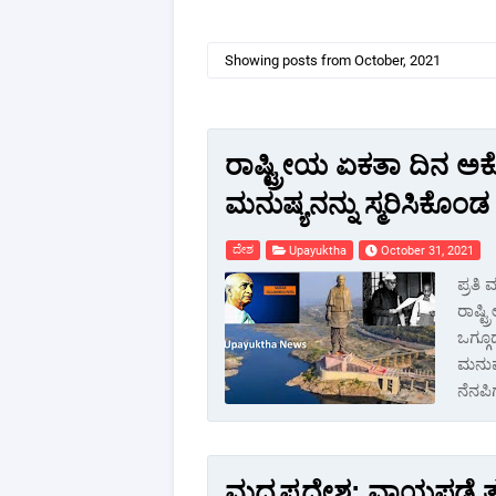
Showing posts from October, 2021
ರಾಷ್ಟ್ರೀಯ ಏಕತಾ ದಿನ ಅಕ್
ಮನುಷ್ಯನನ್ನು ಸ್ಮರಿಸಿಕೊಂಡ ರ
ದೇಶ
Upayuktha
October 31, 2021
ಪ್ರತಿ
ರಾಷ್ಟ
ಒಗ್ಗೂ
ಮನುಷ್
ನೆನಪ
ಮಧ್ಯಪ್ರದೇಶ: ವಾಯಪಡೆ ತ