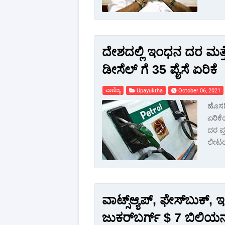
ದೇಶದಲ್ಲಿ ಇಂಧನ ದರ ಮತ್ತೆ 
ಡೀಸೆಲ್ ಗೆ 35 ಪೈಸೆ ಏರಿಕೆ
ವಾಣಿಜ್ಯ
Upayuktha
October 06, 2021
ಹೊಸದಿ
ಏರಿಕೆ
ದರ ಪ್ರ
ಲೀಟರ್
ವಾಟ್ಸ್‌ಆ್ಯಪ್‌, ಫೇಸ್‌ಬುಕ್,
ಜುಕರ್‌ಬರ್ಗ್ $ 7 ಬಿಲಿಯನ