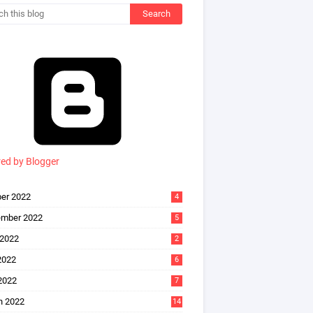
ed by Blogger
er 2022
4
ember 2022
5
 2022
2
2022
6
 2022
7
h 2022
14