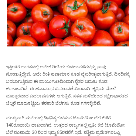
ಇತ್ತೀಚೆಗೆ ಭಾರತದಲ್ಲಿ ಅನೇಕ ರೀತಿಯ ಬದಲಾವಣೆಗಳನ್ನು ನಾವು
ನೋಡುತ್ತಿದ್ದೇವೆ. ಅದೇ ರೀತಿ ಹವಾಮಾನ ಕೂಡ ವೈಪರೀತ್ಯವಾಗುತ್ತಿದೆ. ದಿನದಿನಕ್ಕೆ
ಬದಲಾಗುತ್ತಿರುವ ಈ ವಾಯುಗುಣದಿಂದಾಗಿ ರೈತರ ಬದುಕು ಕೂಡ
ಕಂಗಾಲಾಗಿದೆ. ಈ ಹವಾಮಾನ ಬದಲಾವಣೆಯಿಂದಾಗಿ ಕೃಷಿಯ ಮೇಲೆ
ಮಹತ್ತರವಾದ ಬದಲಾವಣೆಗಳು ಆಗುತ್ತಿವೆ. ಸತತ ಮಳೆಯಿಂದ ದಕ್ಷಿಣಭಾರತದ
ಚಿಲ್ಲರೆ ಮಾರುಕಟ್ಟೆಯ ತರಕಾರಿ ಬೆಲೆಗಳು ಕೂಡ ಗಗನಕ್ಕೇರಿವೆ.
ಮುಖ್ಯವಾಗಿ ಮನೆಯಲ್ಲಿ ದಿನನಿತ್ಯ ಬಳಸುವ ಟೊಮೆಟೋ ಬೆಲೆ ಕೆಜಿಗೆ
140ರೂಪಾಯಿ ದಾಖಲಾಗಿದೆ. ಉತ್ತರದ ರಾಜ್ಯಗಳಲ್ಲಿ ಪ್ರತೀ ಕೆಜಿ ಟೊಮೆಟೋ
ಬೆಲೆ ರೂಪಾಯಿ 30 ರಿಂದ ಇದ್ದು 85ರವರೆಗೆ ಇದೆ. ಪಶ್ಚಿಮ ಪ್ರದೇಶಗಳಲ್ಲೂ