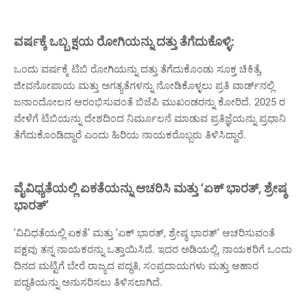
ವರ್ಷಕ್ಕೆ ಒಬ್ಬ ಕ್ಷಯ ರೋಗಿಯನ್ನು ದತ್ತು ತೆಗೆದುಕೊಳ್ಳಿ:
ಒಂದು ವರ್ಷಕ್ಕೆ ಟಿಬಿ ರೋಗಿಯನ್ನು ದತ್ತು ತೆಗೆದುಕೊಂಡು ಸೂಕ್ತ ಚಿಕಿತ್ಸೆ,
ಜೀವನೋಪಾಯ ಮತ್ತು ಅಗತ್ಯತೆಗಳನ್ನು ನೋಡಿಕೊಳ್ಳಲು ಪ್ರತಿ ವಾರ್ಡ್‌ನಲ್ಲಿ
ಜನಾಂದೋಲನ ಆರಂಭಿಸುವಂತೆ ಬಿಜೆಪಿ ಮುಖಂಡರನ್ನು ಕೋರಿದೆ. 2025 ರ
ವೇಳೆಗೆ ಟಿಬಿಯನ್ನು ದೇಶದಿಂದ ನಿರ್ಮೂಲನೆ ಮಾಡುವ ಪ್ರತಿಜ್ಞೆಯನ್ನು ಪ್ರಧಾನಿ
ತೆಗೆದುಕೊಂಡಿದ್ದಾರೆ ಎಂದು ಹಿರಿಯ ನಾಯಕರೊಬ್ಬರು ತಿಳಿಸಿದ್ದಾರೆ.
ವೈವಿಧ್ಯತೆಯಲ್ಲಿ ಏಕತೆಯನ್ನು ಆಚರಿಸಿ ಮತ್ತು ‘ಏಕ್ ಭಾರತ್, ಶ್ರೇಷ್ಠ
ಭಾರತ್’
‘ವಿವಿಧತೆಯಲ್ಲಿ ಏಕತೆ’ ಮತ್ತು ‘ಏಕ್ ಭಾರತ್, ಶ್ರೇಷ್ಠ ಭಾರತ್’ ಆಚರಿಸುವಂತೆ
ಪಕ್ಷವು ತನ್ನ ನಾಯಕರನ್ನು ಒತ್ತಾಯಿಸಿದೆ. ಇದರ ಅಡಿಯಲ್ಲಿ, ನಾಯಕರಿಗೆ ಒಂದು
ದಿನದ ಮಟ್ಟಿಗೆ ಬೇರೆ ರಾಜ್ಯದ ಪದ್ಧತಿ, ಸಂಪ್ರದಾಯಗಳು ಮತ್ತು ಆಹಾರ
ಪದ್ಧತಿಯನ್ನು ಅನುಸರಿಸಲು ತಿಳಿಸಲಾಗಿದೆ.