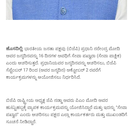
ಹೊಸದಿಲ್ಲಿ:
ಭಾರತೀಯ ಜನತಾ ಪಕ್ಷವು (ಬಿಜೆಪಿ) ಪ್ರಧಾನಿ ನರೇಂದ್ರ ಮೋದಿ
ಅವರ ಜನ್ಮದಿನವನ್ನು 16 ದಿನಗಳ ಅವಧಿಗೆ ಸೇವಾ ಪಖ್ವಾರಾ (ಸೇವಾ ಪಾಕ್ಷಿಕ)
ಎಂದು ಆಚರಿಸುತ್ತದೆ. ಪ್ರಧಾನಿಯವರ ಜನ್ಮದಿನವನ್ನು ಆಚರಿಸಲು, ಬಿಜೆಪಿ
ಸೆಪ್ಟೆಂಬರ್ 17 ರಿಂದ (ಅವರ ಜನ್ಮದಿನ) ಅಕ್ಟೋಬರ್ 2 ರವರೆಗೆ
ಕಾರ್ಯಕ್ರಮಗಳನ್ನು ಆಯೋಜಿಸಲು ನಿರ್ಧರಿಸಿದೆ.
ಬಿಜೆಪಿ ರಾಷ್ಟ್ರೀಯ ಅಧ್ಯಕ್ಷ ಜೆಪಿ ನಡ್ಡಾ ಅವರು ಪಿಎಂ ಮೋದಿ ಅವರ
ಹುಟ್ಟುಹಬ್ಬಕ್ಕೆ ವ್ಯಾಪಕ ಕಾರ್ಯಕ್ರಮವನ್ನು ಯೋಜಿಸಿದ್ದಾರೆ ಮತ್ತು ಇದನ್ನು "ಸೇವಾ
ಪಖ್ವಾರ" ಎಂದು ಆಚರಿಸಲು ಪಕ್ಷದ ಎಲ್ಲಾ ಕಾರ್ಯಕರ್ತರು ಮತ್ತು ಮುಖಂಡರಿಗೆ
ಸೂಚನೆ ನೀಡಿದ್ದಾರೆ.