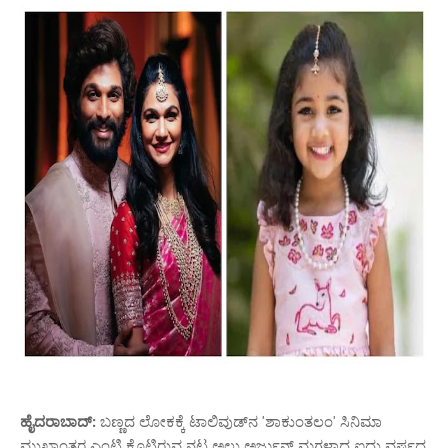
ಹೈದರಾಬಾದ್:
ಬಣ್ಣದ ಲೋಕಕ್ಕೆ ಟಾಲಿವುಡ್‌ನ 'ಶಾಕುಂತಲಂ' ಸಿನಿಮಾ
ಮುಖಾಂತರ ಎಂಟ್ರಿ ಕೊಟ್ಟಿರುವ ನಟ ಅಲ್ಲು ಅರ್ಜುನ್ ಮಗಳಾದ ಐದು ವರ್ಷದ