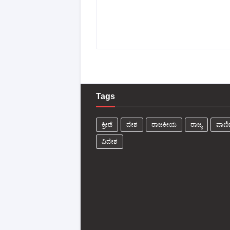
Tags
ಕ್ರೀಡೆ
ದೇಶ
ರಾಜಕೀಯ
ರಾಜ್ಯ
ವಾಣಿಜ
ವಿದೇಶ