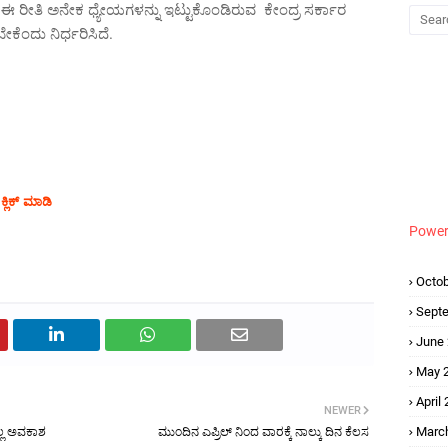
 ಈ ರೀತಿ ಅನೇಕ ಧ್ಯೇಯಗಳನ್ನು ಇಟ್ಟುಕೊಂಡಿರುವ ಕೇಂದ್ರ ಸರ್ಕಾರ
ೇಕೆಂದು ನಿರ್ಧರಿಸಿದೆ.
್ಲಿಕ್ ಮಾಡಿ
Power
Octob
Sept
June
May 
April
NEWER
ಿಲ್ಲ ಅವಕಾಶ
ಮುಂದಿನ ಎಪ್ರಿಲ್ ನಿಂದ ವಾರಕ್ಕೆ ನಾಲ್ಕು ದಿನ ಕೆಲಸ
Marc