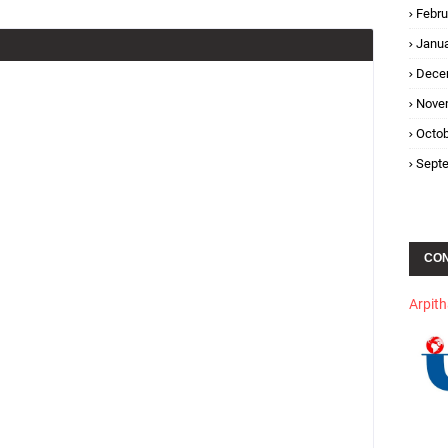
Febru
Janua
Dece
Nove
Octob
Sept
CO
Arpit