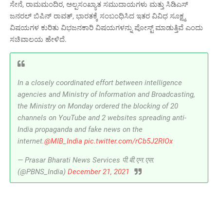
ಸೇನೆ, ರಾಮಮಂದಿರ, ಅಲ್ಪಸಂಖ್ಯಾತ ಸಮುದಾಯಗಳು ಮತ್ತು ಸಿಡಿಎಸ್‌
ಜನರಲ್ ಬಿಪಿನ್ ರಾವತ್, ಭಾರತಕ್ಕೆ ಸಂಬಂಧಿಸಿದ ಇತರ ವಿವಿಧ ಸೂಕ್ಷ್ಮ
ವಿಷಯಗಳ ಕುರಿತು ವಿಭಜನಕಾರಿ ವಿಷಯಗಳನ್ನು ಪೋಸ್ಟ್ ಮಾಡುತ್ತಿವೆ ಎಂದು
ಸಚಿವಾಲಯ ಹೇಳಿದೆ.
In a closely coordinated effort between intelligence
agencies and Ministry of Information and Broadcasting,
the Ministry on Monday ordered the blocking of 20
channels on YouTube and 2 websites spreading anti-
India propaganda and fake news on the
internet.
@MIB_India
pic.twitter.com/rCb5J2RIOx
— Prasar Bharati News Services पी.बी.एन.एस.
(@PBNS_India)
December 21, 2021