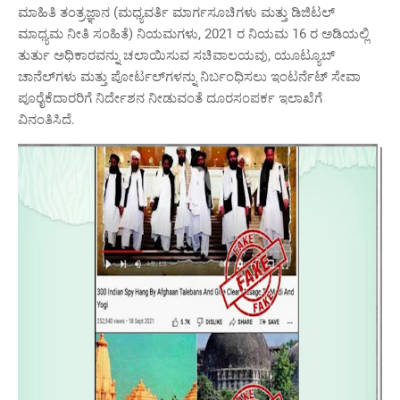
ಮಾಹಿತಿ ತಂತ್ರಜ್ಞಾನ (ಮಧ್ಯವರ್ತಿ ಮಾರ್ಗಸೂಚಿಗಳು ಮತ್ತು ಡಿಜಿಟಲ್
ಮಾಧ್ಯಮ ನೀತಿ ಸಂಹಿತೆ) ನಿಯಮಗಳು, 2021 ರ ನಿಯಮ 16 ರ ಅಡಿಯಲ್ಲಿ
ತುರ್ತು ಅಧಿಕಾರವನ್ನು ಚಲಾಯಿಸುವ ಸಚಿವಾಲಯವು, ಯೂಟ್ಯೂಬ್
ಚಾನೆಲ್‌ಗಳು ಮತ್ತು ಪೋರ್ಟಲ್‌ಗಳನ್ನು ನಿರ್ಬಂಧಿಸಲು ಇಂಟರ್ನೆಟ್ ಸೇವಾ
ಪೂರೈಕೆದಾರರಿಗೆ ನಿರ್ದೇಶನ ನೀಡುವಂತೆ ದೂರಸಂಪರ್ಕ ಇಲಾಖೆಗೆ
ವಿನಂತಿಸಿದೆ.