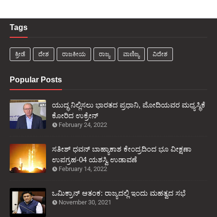
Tags
ಕ್ರೀಡೆ
ದೇಶ
ರಾಜಕೀಯ
ರಾಜ್ಯ
ವಾಣಿಜ್ಯ
ವಿದೇಶ
Popular Posts
ಯುದ್ಧ ನಿಲ್ಲಿಸಲು ಭಾರತದ ಪ್ರಧಾನಿ, ಮೋದಿಯವರ ಮಧ್ಯಸ್ಥಿಕೆ
ಕೋರಿದ ಉಕ್ರೇನ್
February 24, 2022
ಸತೀಶ್ ಧವನ್ ಬಾಹ್ಯಾಕಾಶ ಕೇಂದ್ರದಿಂದ ಭೂ ವೀಕ್ಷಣಾ
ಉಪಗ್ರಹ-04 ಯಶಸ್ವಿ ಉಡಾವಣೆ
February 14, 2022
ಒಮಿಕ್ರಾನ್ ಆತಂಕ: ರಾಜ್ಯದಲ್ಲಿ ಇಂದು ಮಹತ್ವದ ಸಭೆ
November 30, 2021