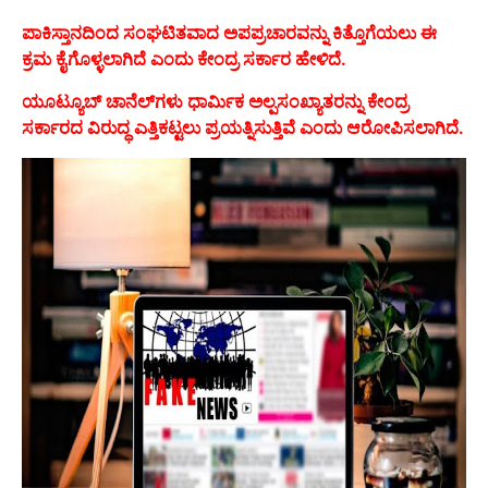
ಪಾಕಿಸ್ತಾನದಿಂದ ಸಂಘಟಿತವಾದ ಅಪಪ್ರಚಾರವನ್ನು ಕಿತ್ತೊಗೆಯಲು ಈ
ಕ್ರಮ ಕೈಗೊಳ್ಳಲಾಗಿದೆ ಎಂದು ಕೇಂದ್ರ ಸರ್ಕಾರ ಹೇಳಿದೆ.
ಯೂಟ್ಯೂಬ್ ಚಾನೆಲ್‌ಗಳು ಧಾರ್ಮಿಕ ಅಲ್ಪಸಂಖ್ಯಾತರನ್ನು ಕೇಂದ್ರ
ಸರ್ಕಾರದ ವಿರುದ್ಧ ಎತ್ತಿಕಟ್ಟಲು ಪ್ರಯತ್ನಿಸುತ್ತಿವೆ ಎಂದು ಆರೋಪಿಸಲಾಗಿದೆ.