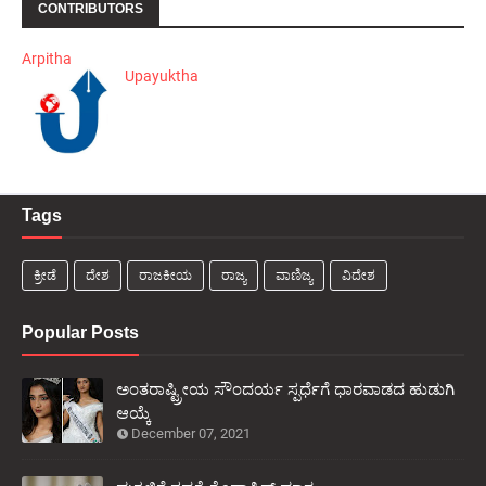
CONTRIBUTORS
Arpitha
Upayuktha
Tags
ಕ್ರೀಡೆ
ದೇಶ
ರಾಜಕೀಯ
ರಾಜ್ಯ
ವಾಣಿಜ್ಯ
ವಿದೇಶ
Popular Posts
ಅಂತರಾಷ್ಟ್ರೀಯ ಸೌಂದರ್ಯ ಸ್ಪರ್ಧೆಗೆ ಧಾರವಾಡದ ಹುಡುಗಿ
ಆಯ್ಕೆ
December 07, 2021