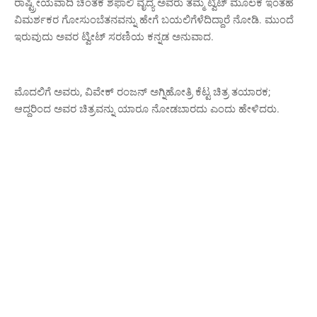
ರಾಷ್ಟ್ರೀಯವಾದಿ ಚಿಂತಕ ಶೆಫಾಲಿ ವೈದ್ಯ ಅವರು ತಮ್ಮ ಟ್ವಿಟ್ ಮೂಲಕ ಇಂತಹ
ವಿಮರ್ಶಕರ ಗೋಸುಂಬೆತನವನ್ನು ಹೇಗೆ ಬಯಲಿಗೆಳೆದಿದ್ದಾರೆ ನೋಡಿ. ಮುಂದೆ
ಇರುವುದು ಅವರ ಟ್ವೀಟ್‌ ಸರಣಿಯ ಕನ್ನಡ ಅನುವಾದ.
ಮೊದಲಿಗೆ ಅವರು, ವಿವೇಕ್ ರಂಜನ್ ಅಗ್ನಿಹೋತ್ರಿ ಕೆಟ್ಟ ಚಿತ್ರ ತಯಾರಕ;
ಆದ್ದರಿಂದ ಅವರ ಚಿತ್ರವನ್ನು ಯಾರೂ ನೋಡಬಾರದು ಎಂದು ಹೇಳಿದರು.