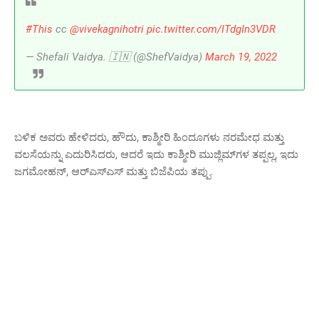
#This
cc
@vivekagnihotri
pic.twitter.com/ITdgIn3VDR
— Shefali Vaidya. 🇮🇳 (@ShefVaidya)
March 19, 2022
ಬಳಿಕ ಅವರು ಹೇಳಿದರು, ಹೌದು, ಕಾಶ್ಮೀರಿ ಹಿಂದೂಗಳು ನರಮೇಧ ಮತ್ತು
ವಲಸೆಯನ್ನು ಎದುರಿಸಿದರು, ಆದರೆ ಇದು ಕಾಶ್ಮೀರಿ ಮುಜ್ಲಿಮ್‌ಗಳ ತಪ್ಪಲ್ಲ, ಇದು
ಜಗಮೋಹನ್, ಆರ್‌ಎಸ್‌ಎಸ್ ಮತ್ತು ಬಿಜೆಪಿಯ ತಪ್ಪು.