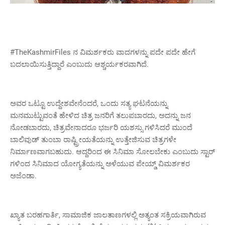
#TheKashmirFiles ನ ವಿಮರ್ಶಕರು ವಾದಗಳನ್ನು ಪದೇ ಪದೇ ಹೇಗೆ
ಬದಲಾಯಿಸುತ್ತಿದ್ದಾರೆ ಎಂಬುದು ಆಶ್ಚರ್ಯಕರವಾಗಿದೆ.
ಅವರ ಒಟ್ಟೂ ಉದ್ದೇಶವೇನೆಂದರೆ, ಒಂದು ಸತ್ಯ ಘಟನೆಯನ್ನು
ಮನಮುಟ್ಟುವಂತೆ ಹೇಳಿದ ಚಿತ್ರ ಜನರಿಗೆ ತಲುಪಬಾರದು, ಅದನ್ನು ಜನ
ನೋಡಬಾರದು, ಚಿತ್ರವೇನಾದರೂ ಭರ್ಜರಿ ಯಶಸ್ಸು ಗಳಿಸಿದರೆ ಮುಂದೆ
ಬಾಲಿವುಡ್‌ ತುಂಬಾ ರಾಷ್ಟ್ರೀಯತೆಯನ್ನು ಉತ್ತೇಜಿಸುವ ಚಿತ್ರಗಳೇ
ನಿರ್ಮಾಣವಾಗಬಹುದು. ಆದ್ದರಿಂದ ಈ ಸಿನಿಮಾ ಸೋಲಬೇಕು ಎಂಬುದು ಸ್ಟಾರ್‌
ಗಳಿಂದ ಸಿನಿಮಾದ ಯೋಗ್ಯತೆಯನ್ನು ಅಳೆಯುವ ಪೇಯ್ಡ್‌ ವಿಮರ್ಶಕರ
ಅಜೆಂಡಾ.
ಖ್ಯಾತ ಬರಹಗಾರ್ತಿ, ಸಾಮಾಜಿಕ ಜಾಲತಾಣಗಳಲ್ಲಿ ಅತ್ಯಂತ ಸಕ್ರಿಯವಾಗಿರುವ