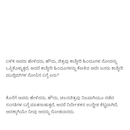
ಬಳಿಕ ಅವರು ಹೇಳಿದರು, ಹೌದು, ಚಿತ್ರವು ಕಾಶ್ಮೀರಿ ಹಿಂದೂಗಳ ನೋವನ್ನು
ಒಪ್ಪಿಕೊಳ್ಳುತ್ತದೆ, ಆದರೆ ಕಾಶ್ಮೀರಿ ಹಿಂದೂಗಳನ್ನು ಕೆಣಕಿದ ಅದೇ ಜನರು ಕಾಶ್ಮೀರಿ
ಮುಜ್ಲಿಮ್‌ಗಳ ನೋವಿನ ಬಗ್ಗೆ ಏನು?
ಕೊನೆಗೆ ಅವರು ಹೇಳಿದರು, ಹೌದು, ಚಲನಚಿತ್ರವು ನಿಜವಾಗಿಯೂ ನಡೆದ
ಸಂಗತಿಗಳ ಬಗ್ಗೆ ಮಾತನಾಡುತ್ತದೆ, ಆದರೆ ನಿರ್ದೇಶಕರ ಉದ್ದೇಶ ಕೆಟ್ಟದಾಗಿದೆ,
ಅದಕ್ಕಾಗಿಯೇ ನೀವು ಅದನ್ನು ನೋಡಬಾರದು.