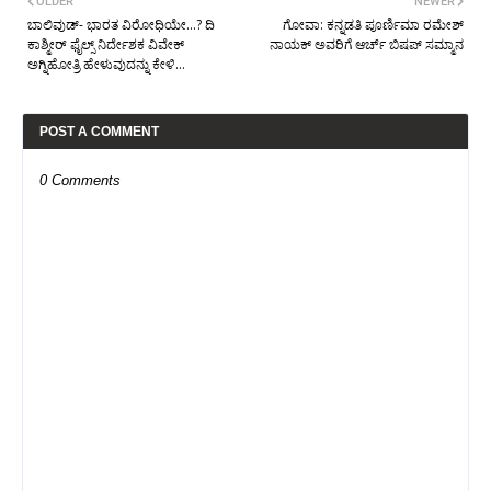
OLDER
NEWER
ಬಾಲಿವುಡ್‌- ಭಾರತ ವಿರೋಧಿಯೇ...? ದಿ
ಗೋವಾ: ಕನ್ನಡತಿ ಪೂರ್ಣಿಮಾ ರಮೇಶ್
ಕಾಶ್ಮೀರ್ ಫೈಲ್ಸ್‌ ನಿರ್ದೇಶಕ ವಿವೇಕ್
ನಾಯಕ್ ಅವರಿಗೆ ಆರ್ಚ್‌ ಬಿಷಪ್ ಸಮ್ಮಾನ
ಅಗ್ನಿಹೋತ್ರಿ ಹೇಳುವುದನ್ನು ಕೇಳಿ...
POST A COMMENT
0 Comments