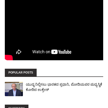
POPULAR POSTS
ಯುದ್ಧ ನಿಲ್ಲಿಸಲು ಭಾರತದ ಪ್ರಧಾನಿ, ಮೋದಿಯವರ ಮಧ್ಯಸ್ಥಿಕೆ
ಕೋರಿದ ಉಕ್ರೇನ್