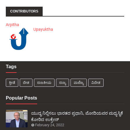
CONTRIBUTORS
Arpitha
Upayuktha
Tags
ಕ್ರೀಡೆ
ದೇಶ
ರಾಜಕೀಯ
ರಾಜ್ಯ
ವಾಣಿಜ್ಯ
ವಿದೇಶ
Popular Posts
ಯುದ್ಧ ನಿಲ್ಲಿಸಲು ಭಾರತದ ಪ್ರಧಾನಿ, ಮೋದಿಯವರ ಮಧ್ಯಸ್ಥಿಕೆ
ಕೋರಿದ ಉಕ್ರೇನ್
February 24, 2022