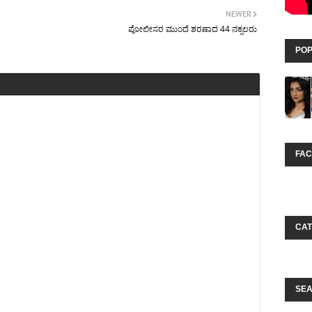
NEWER
ಪೋಲೀಸರ ಮುಂದೆ ಶರಣಾದ 44 ನಕ್ಸಲರು
POP
FA
CAT
SEA