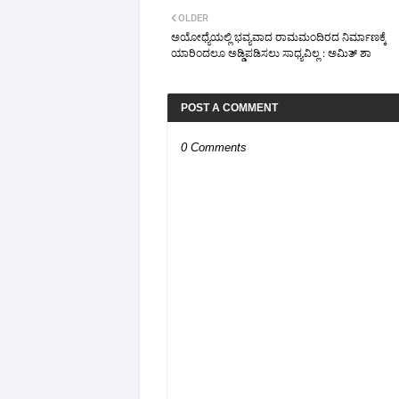
OLDER
ಅಯೋಧ್ಯೆಯಲ್ಲಿ ಭವ್ಯವಾದ ರಾಮಮಂದಿರದ ನಿರ್ಮಾಣಕ್ಕೆ
ಯಾರಿಂದಲೂ ಅಡ್ಡಿಪಡಿಸಲು ಸಾಧ್ಯವಿಲ್ಲ : ಅಮಿತ್ ಶಾ
POST A COMMENT
0 Comments