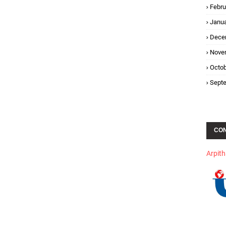
Febru
Janua
Dece
Nove
Octob
Sept
CO
Arpit