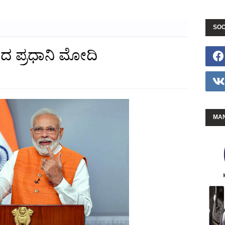
SOC
ಡಿದ ಪ್ರಧಾನಿ ಮೋದಿ
MAN