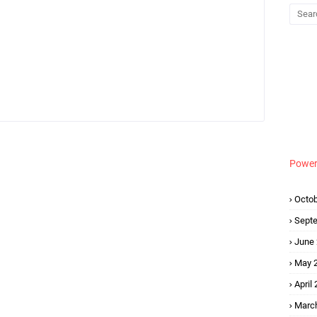
Power
Octob
Sept
June
May 
April
Marc